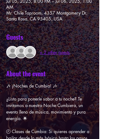
Jul 05, 2025, 8:00 PM – Jul 06, 2025, 1:00
AM
Mr. Chile Taproom, 4357 Montgomery Dr,
Santa Rosa, CA 95405, USA
Guests
+ 2 other guests
About the event
🎶 ¡Noches de Cumbia! 🎶
¿Listo para ponerle sabor a tu noche? Te 
invitamos a nuestra Noche Cumbiera, un 
evento lleno de música, movimiento y pura 
energía. 🌟
🕗 Clases de Cumbia: Si quieres aprender a 
bailar desde lo más básico hasta los pasos 