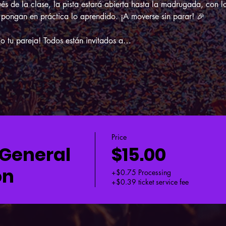
ués de la clase, la pista estará abierta hasta la madrugada, con l
 pongan en práctica lo aprendido. ¡A moverse sin parar! 🎉
 o tu pareja! Todos están invitados a…
Price
 General
$15.00
on
+$0.75 Processing
+$0.39 ticket service fee