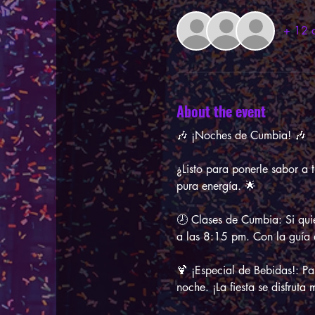
+ 12 o
About the event
🎶 ¡Noches de Cumbia! 🎶
¿Listo para ponerle sabor a
pura energía. 🌟
🕗 Clases de Cumbia: Si quie
a las 8:15 pm. Con la guía 
🍹 ¡Especial de Bebidas!: P
noche. ¡La fiesta se disfrut