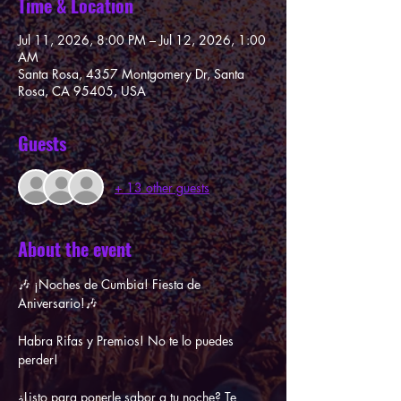
Time & Location
Jul 11, 2026, 8:00 PM – Jul 12, 2026, 1:00
AM
Santa Rosa, 4357 Montgomery Dr, Santa
Rosa, CA 95405, USA
Guests
+ 13 other guests
About the event
🎶 ¡Noches de Cumbia! Fiesta de 
Aniversario!🎶
Habra Rifas y Premios! No te lo puedes 
perder!
¿Listo para ponerle sabor a tu noche? Te 